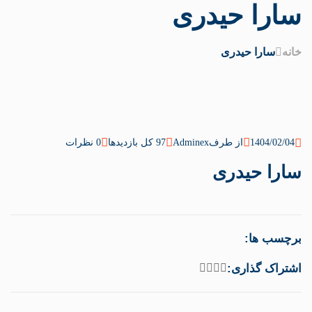
سارا حیدری
خانه
سارا حیدری
1404/02/04
از طرف
Adminex
97 کل بازدیدها
0 نظرات
سارا حیدری
برچسب ها:
اشتراک گذاری: