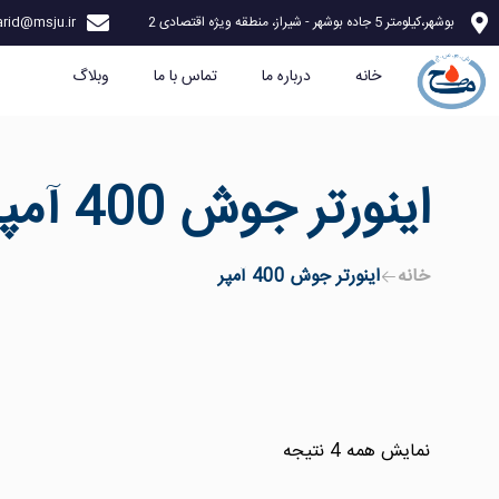
بوشهر،کیلومتر 5 جاده بوشهر - شیراز، منطقه ویژه اقتصادی 2
rid@msju.ir
خانه
درباره ما
تماس با ما
وبلاگ
اینورتر جوش 400 آمپر
خانه
اینورتر جوش 400 آمپر
نمایش همه 4 نتیجه