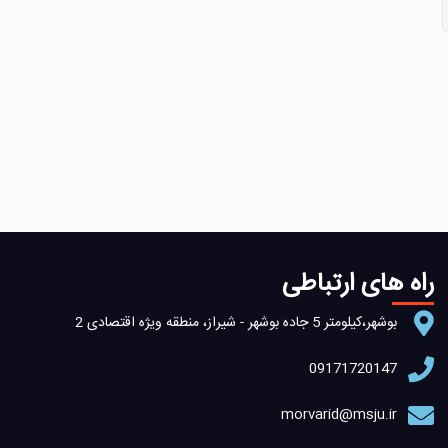
راه های ارتباطی
بوشهر،کیلومتر 5 جاده بوشهر - شیراز، منطقه ویژه اقتصادی 2
09171720147
morvarid@msju.ir