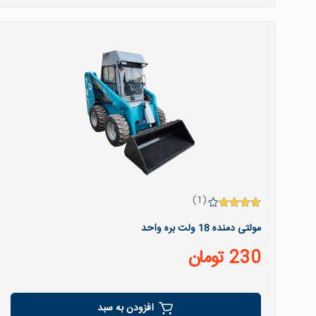
(1)
امتیاز
مولتی دمنده 18 ولت بره واحد
4.00
از 5
230
تومان
افزودن به سبد